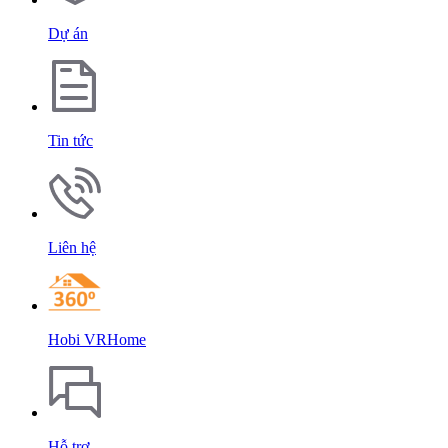
Dự án
Tin tức
Liên hệ
Hobi VRHome
Hỗ trợ