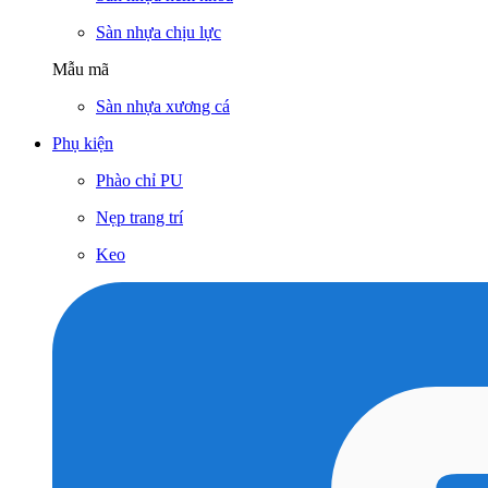
Sàn nhựa chịu lực
Mẫu mã
Sàn nhựa xương cá
Phụ kiện
Phào chỉ PU
Nẹp trang trí
Keo