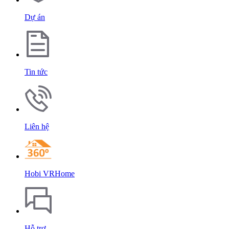
Dự án
Tin tức
Liên hệ
Hobi VRHome
Hỗ trợ