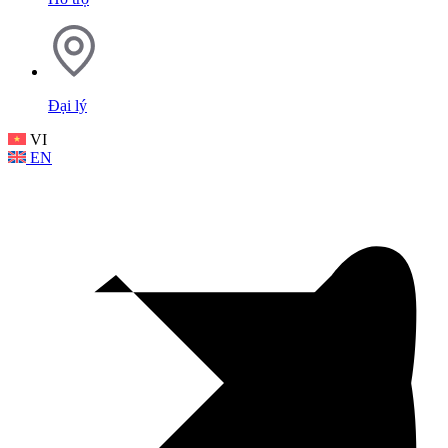
Đại lý
VI
EN