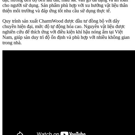
cho người sử dụng. Sản phẩm phù hợp với xu hướng vật liệu thân
thiện môi trường và đáp ứng tốt nhu cầu sử dụng thực tế.
Quy trình sản xuất CharmWood được đầu tư đồng bộ với dây
chuyền hiện đại, mức độ tự động hóa cao. Nguyên vật liệu được
nghiên cứu để thích ứng với điều kiện khí hậu nóng ẩm tại Việt
Nam, giúp sàn duy trì độ ổn định và phù hợp với nhiều không gian
trong nhà.