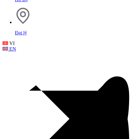
Đại lý
VI
EN