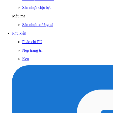
Sàn nhựa chịu lực
Mẫu mã
Sàn nhựa xương cá
Phụ kiện
Phào chỉ PU
Nẹp trang trí
Keo