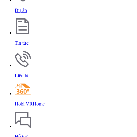
Dự án
Tin tức
Liên hệ
Hobi VRHome
Hỗ trợ