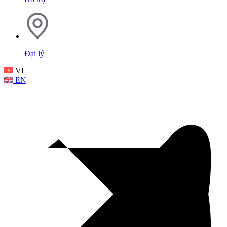
Đại lý
VI
EN