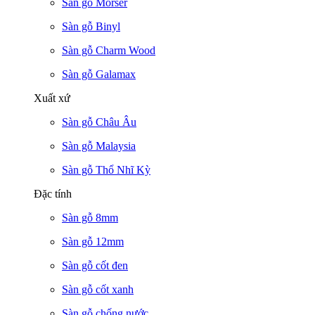
Sàn gỗ Morser
Sàn gỗ Binyl
Sàn gỗ Charm Wood
Sàn gỗ Galamax
Xuất xứ
Sàn gỗ Châu Âu
Sàn gỗ Malaysia
Sàn gỗ Thổ Nhĩ Kỳ
Đặc tính
Sàn gỗ 8mm
Sàn gỗ 12mm
Sàn gỗ cốt đen
Sàn gỗ cốt xanh
Sàn gỗ chống nước