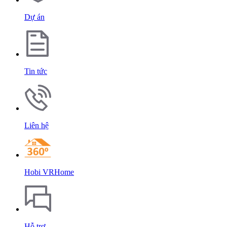
Dự án
Tin tức
Liên hệ
Hobi VRHome
Hỗ trợ