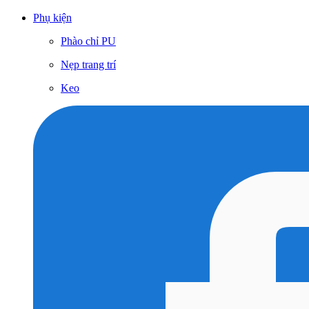
Phụ kiện
Phào chỉ PU
Nẹp trang trí
Keo