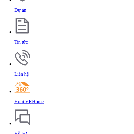
Dự án
Tin tức
Liên hệ
Hobi VRHome
Hỗ trợ