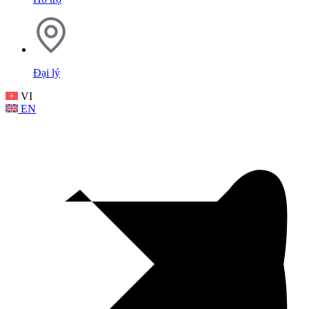
Đại lý
VI
EN