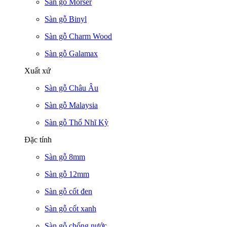
Sàn gỗ Morser
Sàn gỗ Binyl
Sàn gỗ Charm Wood
Sàn gỗ Galamax
Xuất xứ
Sàn gỗ Châu Âu
Sàn gỗ Malaysia
Sàn gỗ Thổ Nhĩ Kỳ
Đặc tính
Sàn gỗ 8mm
Sàn gỗ 12mm
Sàn gỗ cốt đen
Sàn gỗ cốt xanh
Sàn gỗ chống nước