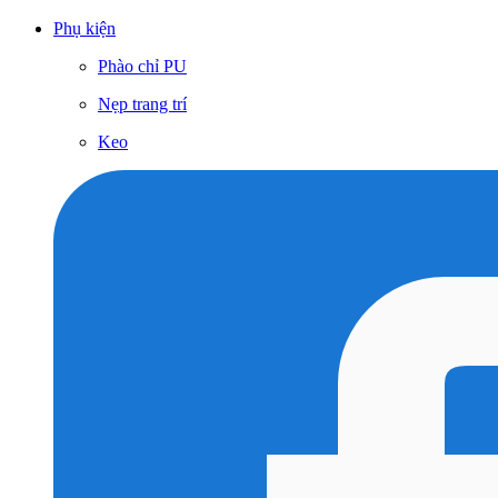
Phụ kiện
Phào chỉ PU
Nẹp trang trí
Keo