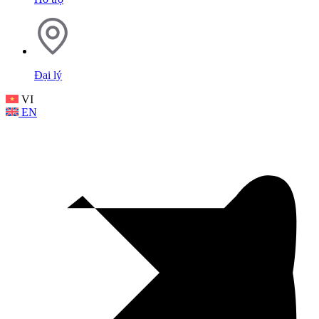
Đại lý
VI
EN