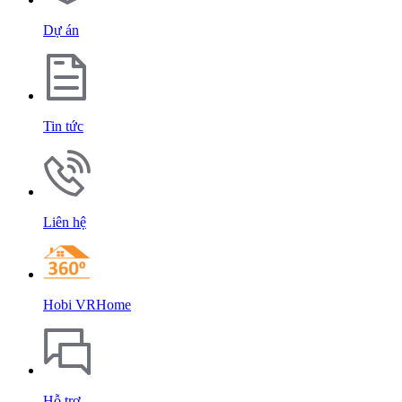
Dự án
Tin tức
Liên hệ
Hobi VRHome
Hỗ trợ