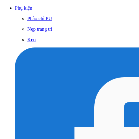
Phụ kiện
Phào chỉ PU
Nẹp trang trí
Keo