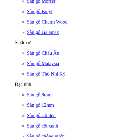
Sàn gỗ Morser
Sàn gỗ Binyl
Sàn gỗ Charm Wood
Sàn gỗ Galamax
Xuất xứ
Sàn gỗ Châu Âu
Sàn gỗ Malaysia
Sàn gỗ Thổ Nhĩ Kỳ
Đặc tính
Sàn gỗ 8mm
Sàn gỗ 12mm
Sàn gỗ cốt đen
Sàn gỗ cốt xanh
Sàn gỗ chống nước