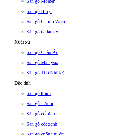
Sàn gỗ Morser
Sàn gỗ Binyl
Sàn gỗ Charm Wood
Sàn gỗ Galamax
Xuất xứ
Sàn gỗ Châu Âu
Sàn gỗ Malaysia
Sàn gỗ Thổ Nhĩ Kỳ
Đặc tính
Sàn gỗ 8mm
Sàn gỗ 12mm
Sàn gỗ cốt đen
Sàn gỗ cốt xanh
Sàn gỗ chống nước