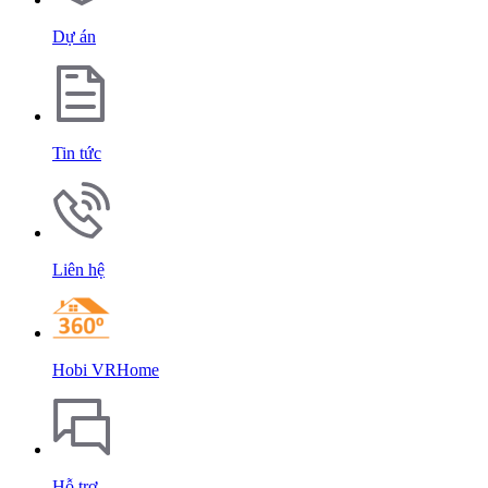
Dự án
Tin tức
Liên hệ
Hobi VRHome
Hỗ trợ