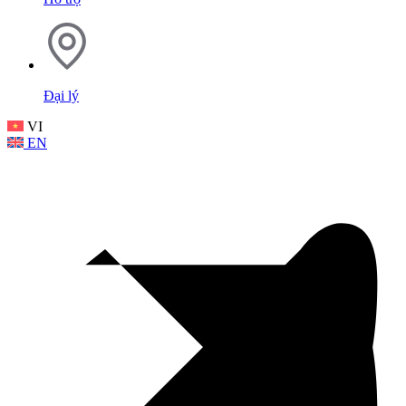
Đại lý
VI
EN