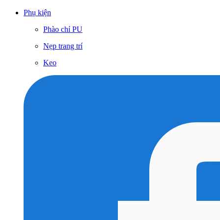
Phụ kiện
Phào chỉ PU
Nẹp trang trí
Keo