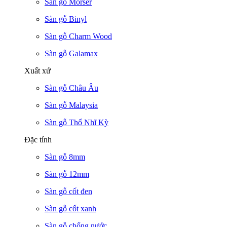
Sàn gỗ Morser
Sàn gỗ Binyl
Sàn gỗ Charm Wood
Sàn gỗ Galamax
Xuất xứ
Sàn gỗ Châu Âu
Sàn gỗ Malaysia
Sàn gỗ Thổ Nhĩ Kỳ
Đặc tính
Sàn gỗ 8mm
Sàn gỗ 12mm
Sàn gỗ cốt đen
Sàn gỗ cốt xanh
Sàn gỗ chống nước