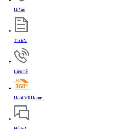
Dự án
Tin tức
Liên hệ
Hobi VRHome
Hỗ trợ