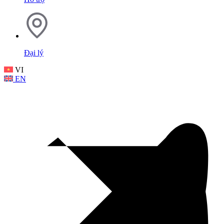
Đại lý
VI
EN