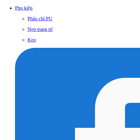
Phụ kiện
Phào chỉ PU
Nẹp trang trí
Keo