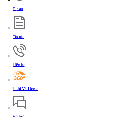
Dự án
Tin tức
Liên hệ
Hobi VRHome
Hỗ trợ