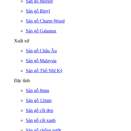
Sàn gỗ Morser
Sàn gỗ Binyl
Sàn gỗ Charm Wood
Sàn gỗ Galamax
Xuất xứ
Sàn gỗ Châu Âu
Sàn gỗ Malaysia
Sàn gỗ Thổ Nhĩ Kỳ
Đặc tính
Sàn gỗ 8mm
Sàn gỗ 12mm
Sàn gỗ cốt đen
Sàn gỗ cốt xanh
Sàn gỗ chống nước