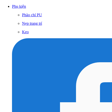
Phụ kiện
Phào chỉ PU
Nẹp trang trí
Keo