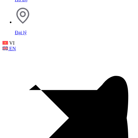
Đại lý
VI
EN