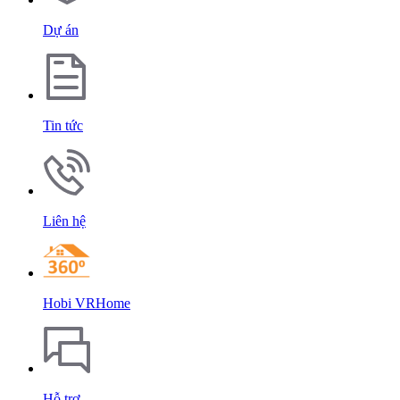
Dự án
Tin tức
Liên hệ
Hobi VRHome
Hỗ trợ