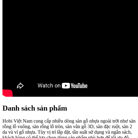
Danh sách sản phẩm
Hobi Việt Nam cung cấp nhiều dòng sàn gỗ nhựa ngoài trời như sàn
rỗng lỗ vuông, sàn rỗng lỗ tròn, sàn vân gỗ 3D, sàn đặc ruột, sàn 2
da và vỉ gỗ nhựa. Tùy vị trí lắp đặt, tần suất sử dụng và ngân sách,
khách hàng có thể lựa chọn dòng sản phẩm phù hợp để tối ưu độ