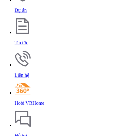
Dự án
Tin tức
Liên hệ
Hobi VRHome
Hỗ trợ