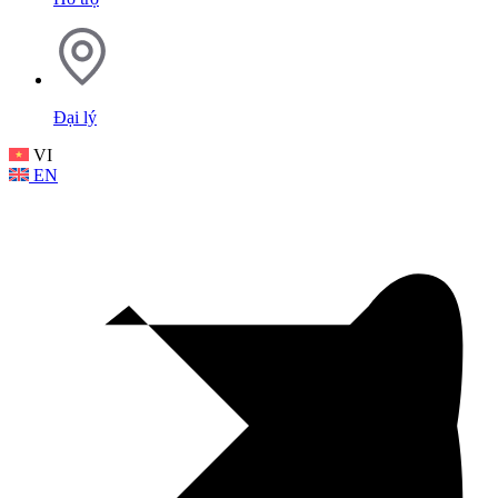
Đại lý
VI
EN