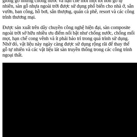
giống gỗ nhưng chống nước và hạn chế mối mọt tốt hơn gỗ tự
nhiên, sàn gỗ nhựa ngoài trời được sử dụng phổ biến cho nhà ở, sân
vườn, ban công, hồ bơi, sân thượng, quán cà phê, resort và các công
trình thương mại.
Được sản xuất trên dây chuyền công nghệ hiện đại, sàn composite
ngoài trời sở hữu nhiều ưu điểm nổi bật như chống nước, chống mối
mọt, hạn chế cong vênh và ít phải bảo trì trong quá trình sử dụng.
Nhờ đó, vật liệu này ngày càng được sử dụng rộng rãi để thay thế
gỗ tự nhiên và các vật liệu lát sàn truyền thống trong các công trình
ngoại thất.