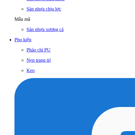
Sàn nhựa chịu lực
Mẫu mã
Sàn nhựa xương cá
Phụ kiện
Phào chỉ PU
Nẹp trang trí
Keo