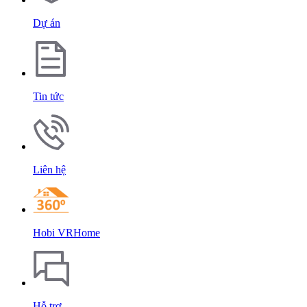
Dự án
Tin tức
Liên hệ
Hobi VRHome
Hỗ trợ