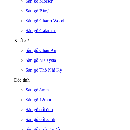
Sàn gỗ Morser
Sàn gỗ Binyl
Sàn gỗ Charm Wood
Sàn gỗ Galamax
Xuất xứ
Sàn gỗ Châu Âu
Sàn gỗ Malaysia
Sàn gỗ Thổ Nhĩ Kỳ
Đặc tính
Sàn gỗ 8mm
Sàn gỗ 12mm
Sàn gỗ cốt đen
Sàn gỗ cốt xanh
Sàn gỗ chống nước