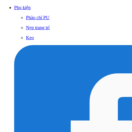
Phụ kiện
Phào chỉ PU
Nẹp trang trí
Keo