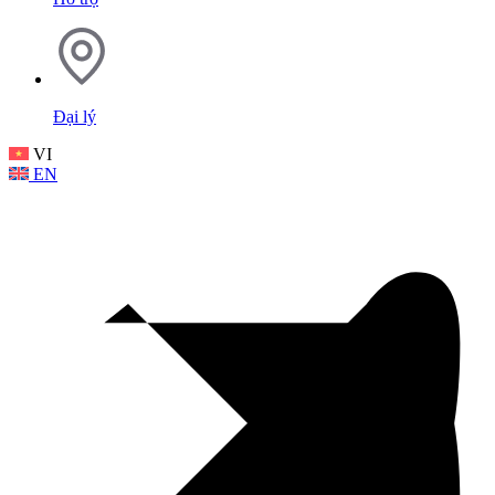
Đại lý
VI
EN