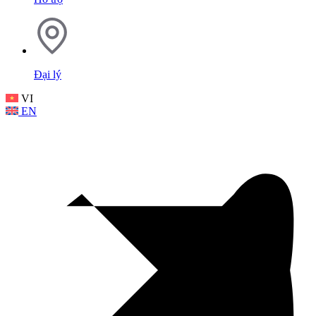
Đại lý
VI
EN