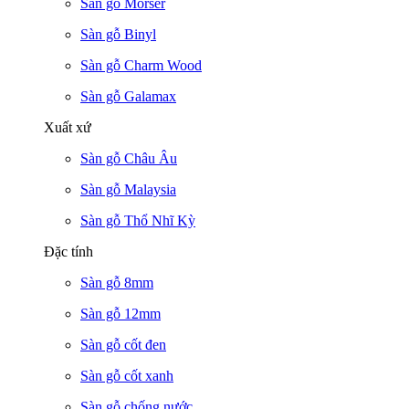
Sàn gỗ Morser
Sàn gỗ Binyl
Sàn gỗ Charm Wood
Sàn gỗ Galamax
Xuất xứ
Sàn gỗ Châu Âu
Sàn gỗ Malaysia
Sàn gỗ Thổ Nhĩ Kỳ
Đặc tính
Sàn gỗ 8mm
Sàn gỗ 12mm
Sàn gỗ cốt đen
Sàn gỗ cốt xanh
Sàn gỗ chống nước