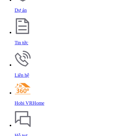
Dự án
Tin tức
Liên hệ
Hobi VRHome
Hỗ trợ