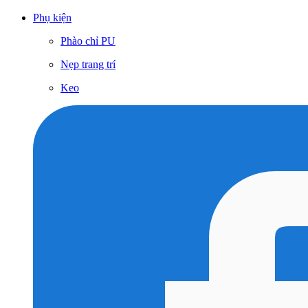
Phụ kiện
Phào chỉ PU
Nẹp trang trí
Keo