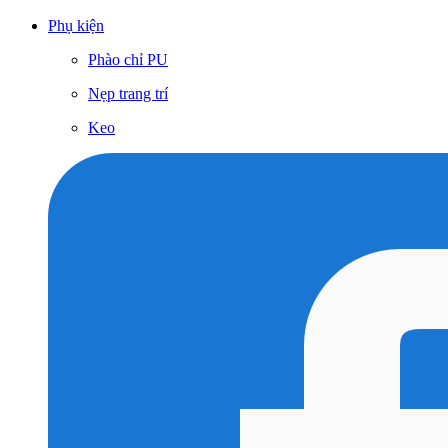
Phụ kiện
Phào chỉ PU
Nẹp trang trí
Keo