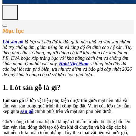
Mục lục
Lót sàn gỗ
là lớp vật liệu được đặt giữa nền nhà và ván sàn nhằm
hỗ trợ chống ẩm, giảm tiếng ồn và tăng độ ổn định cho hệ sàn. Tùy
theo nhu cầu sử dụng, người dùng có thể lựa chọn các loại foam
PE, EVA hoặc xốp tráng bạc với khả năng cách âm và chống ẩm
khác nhau. Qua bài viết này,
Hobi Việt Nam
sẽ tổng hợp đầy đủ
các loại lót sàn phổ biến, ưu nhược điểm và báo giá cập nhật 2026
để quý khách hàng có cơ sở lựa chọn phù hợp.
1. Lót sàn gỗ là gì?
Lót sàn gỗ
là lớp vật liệu phụ kiện được trải giữa mặt nền nhà và
tấm ván sàn trong quá trình thi công lắp đặt. Vị trí của lớp này nằm
kẹp giữa
sàn gỗ
chính phía trên và mặt sàn phụ bên dưới.
Chức năng chính của lớp lót là ngăn hơi ẩm từ nền bê tông bốc lên
tấm ván sàn, đồng thời tạo độ êm khi di chuyển và bù đắp các bề
mặt nền chưa hoàn toàn phẳng. Tùy theo loại vật liệu và mức giá,