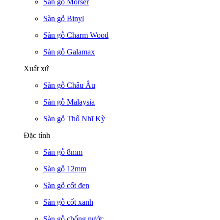
Sàn gỗ Morser
Sàn gỗ Binyl
Sàn gỗ Charm Wood
Sàn gỗ Galamax
Xuất xứ
Sàn gỗ Châu Âu
Sàn gỗ Malaysia
Sàn gỗ Thổ Nhĩ Kỳ
Đặc tính
Sàn gỗ 8mm
Sàn gỗ 12mm
Sàn gỗ cốt đen
Sàn gỗ cốt xanh
Sàn gỗ chống nước