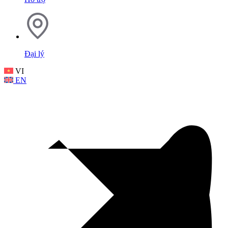
Đại lý
VI
EN