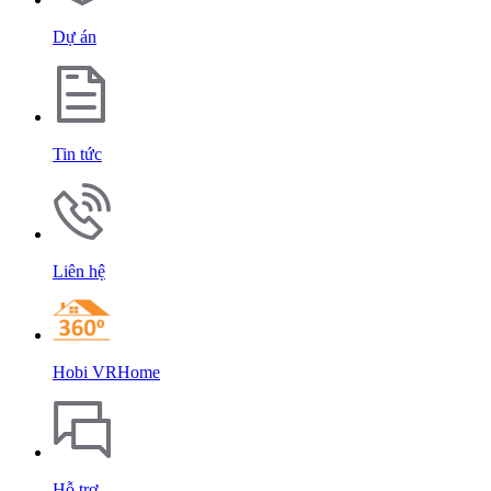
Dự án
Tin tức
Liên hệ
Hobi VRHome
Hỗ trợ